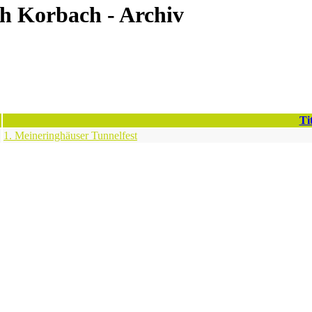
h Korbach - Archiv
Ti
1. Meineringhäuser Tunnelfest